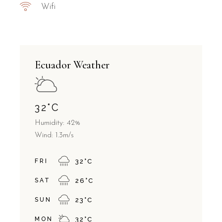
Wifi
Ecuador Weather
32
°
C
Humidity: 42%
Wind: 1.3m/s
FRI
32
°
C
SAT
26
°
C
SUN
23
°
C
MON
32
°
C