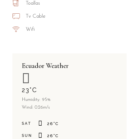
Toallas
Tv Cable
Wifi
Ecuador Weather
23
°
C
Humidity: 95%
Wind: 0.26m/s
SAT
26
°
C
SUN
26
°
C