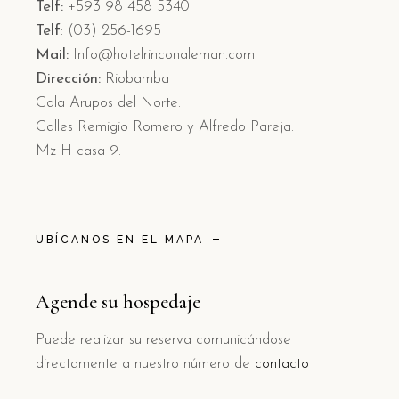
Telf:
+593 98 458 5340
Telf
: (03) 256-1695
Mail:
Info@hotelrinconaleman.com
Dirección:
Riobamba
Cdla Arupos del Norte.
Calles Remigio Romero y Alfredo Pareja.
Mz H casa 9.
UBÍCANOS EN EL MAPA
Agende su hospedaje
Puede realizar su reserva comunicándose
directamente a nuestro número de
contacto