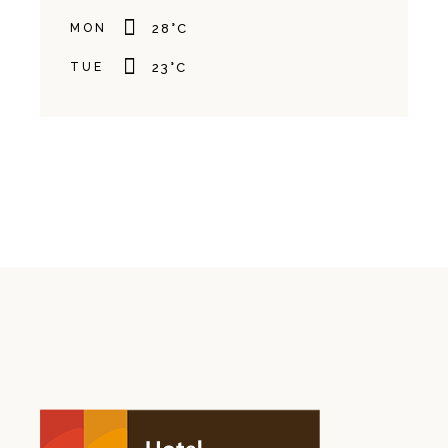
MON
28
°
C
TUE
23
°
C