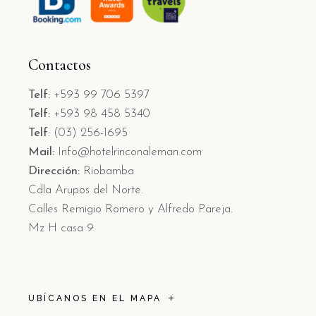
Contactos
Telf:
+593 99 706 5397
Telf:
+593 98 458 5340
Telf
: (03) 256-1695
Mail:
Info@hotelrinconaleman.com
Dirección:
Riobamba
Cdla Arupos del Norte.
Calles Remigio Romero y Alfredo Pareja.
Mz H casa 9.
UBÍCANOS EN EL MAPA