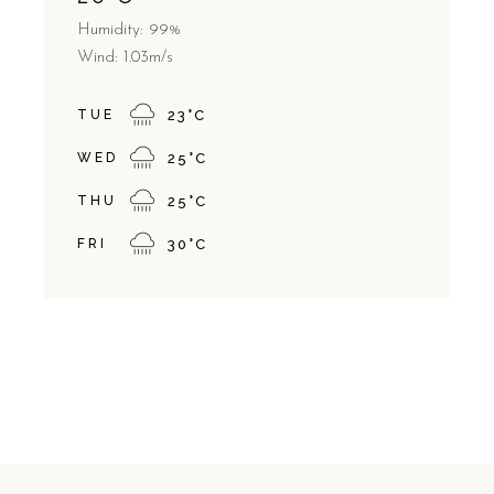
Humidity: 99%
Wind: 1.03m/s
TUE
23
°
C
WED
25
°
C
THU
25
°
C
FRI
30
°
C